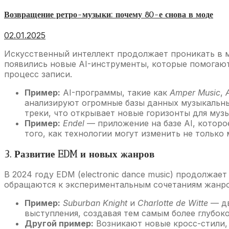
Возвращение ретро-музыки: почему 80-е снова в моде
02.01.2025
Искусственный интеллект продолжает проникать в м
появились новые AI-инструменты, которые помогают
процесс записи.
Пример:
AI-программы, такие как
Amper Music
,
анализируют огромные базы данных музыкальны
треки, что открывает новые горизонты для муз
Пример:
Endel
— приложение на базе AI, которо
того, как технологии могут изменить не только 
3. Развитие EDM и новых жанров
В 2024 году EDM (electronic dance music) продолжа
обращаются к экспериментальным сочетаниям жанро
Пример:
Suburban Knight
и
Charlotte de Witte
— дв
выступления, создавая тем самым более глубоко
Другой пример:
Возникают новые кросс-стили,