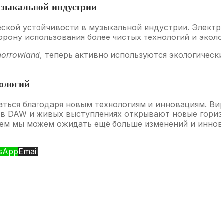
музыкальной индустрии
еской устойчивости в музыкальной индустрии. Электр
торону использования более чистых технологий и экол
orrowland
, теперь активно используются экологическ
нологий
аться благодаря новым технологиям и инновациям. Ви
 в DAW и живых выступлениях открывают новые гориз
ущем мы можем ожидать ещё больше изменений и инно
sApp
Email