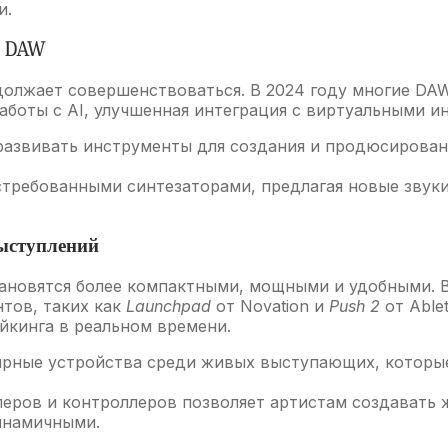
и.
е DAW
лжает совершенствоваться. В 2024 году многие DAW (d
аботы с AI, улучшенная интеграция с виртуальными 
азвивать инструменты для создания и продюсирован
требованными синтезаторами, предлагая новые звуки
выступлений
новятся более компактными, мощными и удобными. В 
тов, таких как
Launchpad
от Novation и
Push 2
от Able
йкинга в реальном времени.
рные устройства среди живых выступающих, которые
еров и контроллеров позволяет артистам создавать 
инамичными.