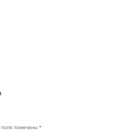
й
 поля помечены
*