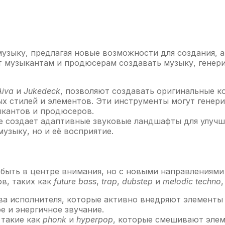
узыку, предлагая новые возможности для создания, 
 музыкантам и продюсерам создавать музыку, генери
Aiva
и
Jukedeck
, позволяют создавать оригинальные 
х стилей и элементов. Эти инструменты могут генери
ыкантов и продюсеров.
е создает адаптивные звуковые ландшафты для улучш
музыку, но и её восприятие.
ет быть в центре внимания, но с новыми направлениям
в, таких как
future bass
,
trap
,
dubstep
и
melodic techno
а исполнителя, которые активно внедряют элементы 
е и энергичное звучание.
 такие как
phonk
и
hyperpop
, которые смешивают элем