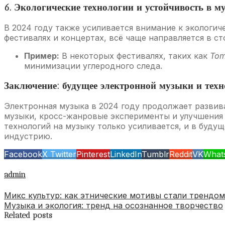
6. Экологические технологии и устойчивость в 
В 2024 году также усиливается внимание к экологич
фестивалях и концертах, всё чаще направляется в с
Пример:
В некоторых фестивалях, таких как
Tom
минимизации углеродного следа.
Заключение: будущее электронной музыки и тех
Электронная музыка в 2024 году продолжает развив
музыки, кросс-жанровые эксперименты и улучшения
технологий на музыку только усиливается, и в буд
индустрию.
Facebook
X Twitter
Pinterest
LinkedIn
Tumblr
Reddit
VK
What
admin
Микс культур: как этнические мотивы стали трендом
Музыка и экология: тренд на осознанное творчество
Related posts