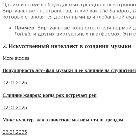
Одним из самых обсуждаемых трендов в электронной
Виртуальные пространства, такие как
The Sandbox
,
D
которые становятся доступными для глобальной ауд
Пример:
Виртуальные концерты стали нормой д
Fortnite
и других виртуальных платформах. Эти 
2. Искусственный интеллект в создании музыки
More stories
Популярность лоу-фай музыки и её влияние на слушателе
02.01.2025
Слияние жанров: когда рок встречает рэп
02.01.2025
Микс культур: как этнические мотивы стали трендом
02.01.2025