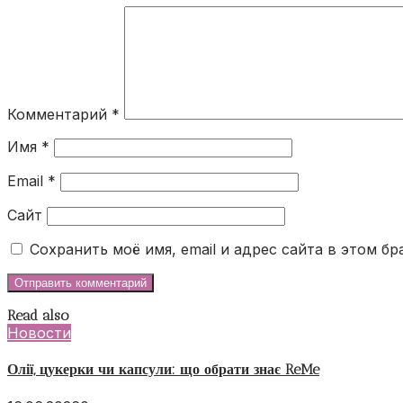
Комментарий
*
Имя
*
Email
*
Сайт
Сохранить моё имя, email и адрес сайта в этом 
Read also
Новости
Олії, цукерки чи капсули: що обрати знає ReMe