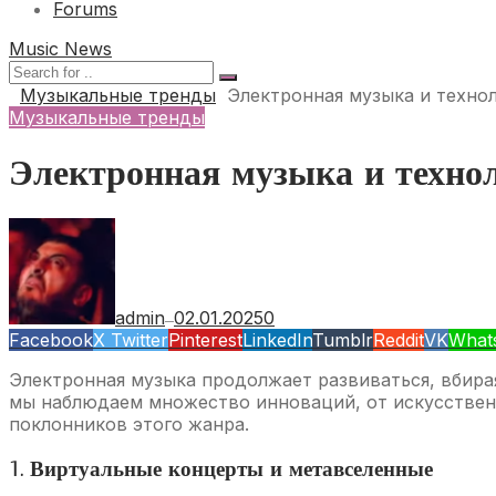
Forums
Music News
Музыкальные тренды
Электронная музыка и техноло
Музыкальные тренды
Электронная музыка и технол
admin
02.01.2025
0
—
Facebook
X Twitter
Pinterest
LinkedIn
Tumblr
Reddit
VK
What
Электронная музыка продолжает развиваться, вбирая
мы наблюдаем множество инноваций, от искусствен
поклонников этого жанра.
1. Виртуальные концерты и метавселенные