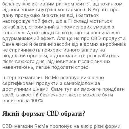
балансу між активним ритмом життя, відпочинком,
відновленням внутрішньої гармонії. В Україні про
дану продукцію знають не всі, і багатьох
насторожує той факт, що в її складі міститься
канабідіол, отриманий в промислових умовах з
конопель. Адже люди знають, що ця рослина має
одурманюючий ефект. Але це не про CBD-продукти!
Саме якісні й безпечні засоби від відомих виробників
не спричиняють психоактивного впливу на
людський організм, а допомагають розслабитись
після важкого дня, відновитись після фізичних
навантажень, легше подолати стрес.
Інтернет-магазин Re:Me реалізує виключно
сертифіковані продукти з канабідіолом за
доступними цінами. Саме тут ви зможете придбати
засіб, в якості й безпечності якого можете бути
впевнені на 100%.
Який формат CBD обрати?
CBD-магазин Re:Me пропонує на вибір різні форми