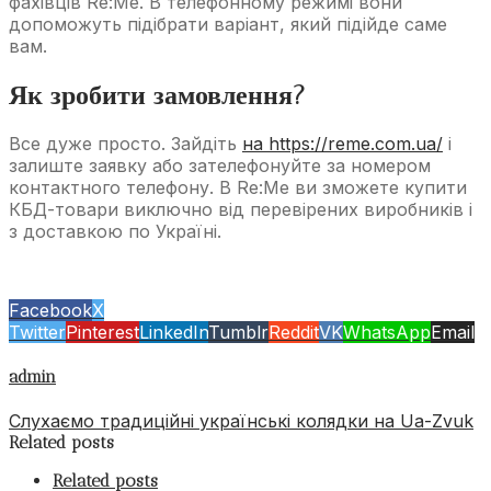
фахівців Re:Me. В телефонному режимі вони
допоможуть підібрати варіант, який підійде саме
вам.
Як зробити замовлення?
Все дуже просто. Зайдіть
на https://reme.com.ua/
і
залиште заявку або зателефонуйте за номером
контактного телефону. В Re:Me ви зможете купити
КБД-товари виключно від перевірених виробників і
з доставкою по Україні.
Facebook
X
Twitter
Pinterest
LinkedIn
Tumblr
Reddit
VK
WhatsApp
Email
admin
Слухаємо традиційні українські колядки на Ua-Zvuk
Related posts
Related posts