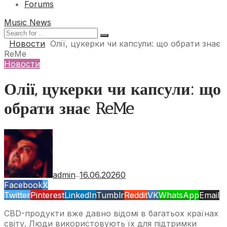
Forums
Music News
Новости
Олії, цукерки чи капсули: що обрати знає
ReMe
Новости
Олії, цукерки чи капсули: що
обрати знає ReMe
admin
16.06.2026
0
—
Facebook
X
Twitter
Pinterest
LinkedIn
Tumblr
Reddit
VK
WhatsApp
Email
CBD-продукти вже давно відомі в багатьох країнах
світу. Люди використовують їх для підтримки