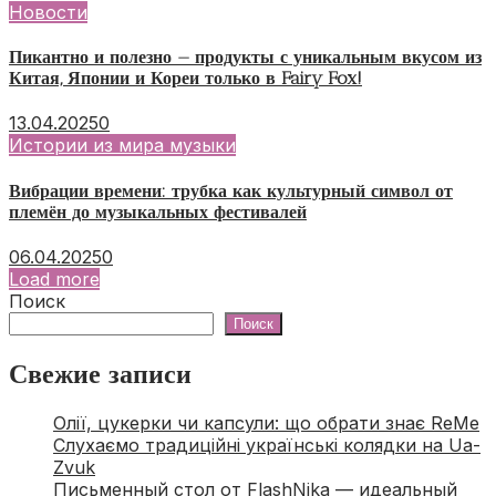
Новости
Пикантно и полезно — продукты с уникальным вкусом из
Китая, Японии и Кореи только в Fairy Fox!
13.04.2025
0
Истории из мира музыки
Вибрации времени: трубка как культурный символ от
племён до музыкальных фестивалей
06.04.2025
0
Load more
Поиск
Поиск
Свежие записи
Олії, цукерки чи капсули: що обрати знає ReMe
Слухаємо традиційні українські колядки на Ua-
Zvuk
Письменный стол от FlashNika — идеальный