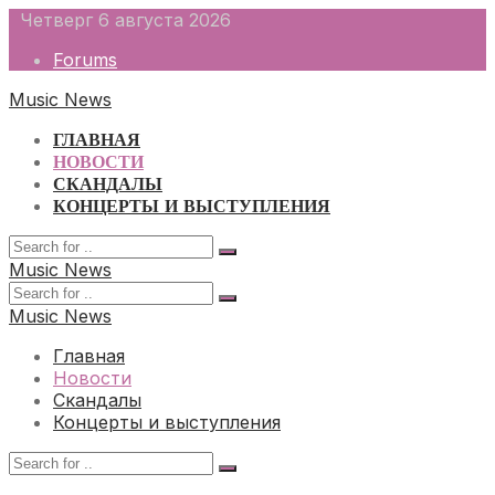
Skip
Четверг 6 августа 2026
to
Forums
content
Music News
ГЛАВНАЯ
НОВОСТИ
СКАНДАЛЫ
КОНЦЕРТЫ И ВЫСТУПЛЕНИЯ
Music News
Music News
Главная
Новости
Скандалы
Концерты и выступления